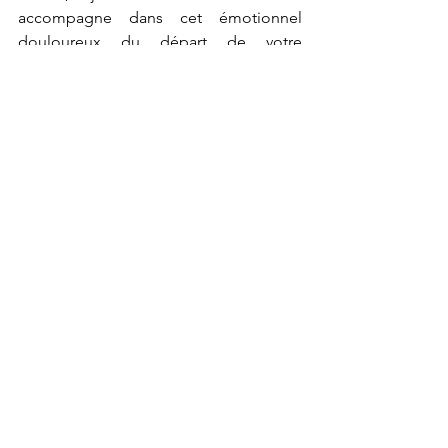
accompagne dans cet émotionnel 
douloureux du départ de votre 
compagnon à quatre pattes ou deux 
pattes.La compassion manifestée par 
ces esprits animaux est véritablement 
salutaire et stimulante pour tolérer leur 
absence tout en honorant leur vie  et 
leur influence sur nos existences.
Cette connexion avec l'animal  ne 
fournit pas uniquement un apaisement, 
de l'amour, elle propose également 
une voie vers la résilience durable 
fondée sur des relations solides entre 
humains et animaux.
Contacter Patricia VIGUIER