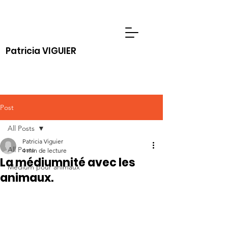
Patricia VIGUIER
Post
All Posts
Patricia Viguier
All Posts
4 min de lecture
La médiumnité avec les
Médium pour animaux
animaux.