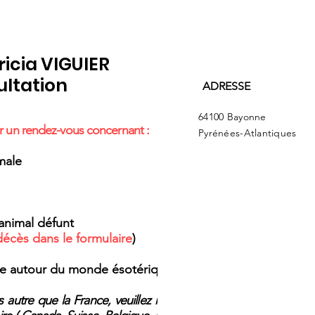
icia VIGUIER
ultation
ADRESSE
64100 Bayonne
er un rendez-vous concernant :
Pyrénées-Atlantiques
le ​​
animal défunt
décès dans le formulaire
)​
e autour du monde ésotérique
 autre que la France, veuillez me le