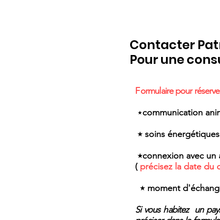
Contacter Patr
Pour une cons
F
ormulaire pour réserv
٭
communication anima
٭ soins énergétiques​
٭connexion avec un 
(
précisez la date du
٭ moment d'échang
Si vous habitez un pays