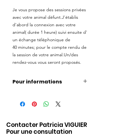
Je vous propose des sessions privées
avec votre animal défunt.J'établis
d'abord la connexion avec votre
animal( durée 1 heure) suivi ensuite d'
un échange téléphonique de
40 minutes; pour le compte rendu de
la session de votre animal.Un/des
rendez-vous vous seront proposés.
Pour informations
Une fois la prestation payer , veuillez
me contacter via le formulaire sur
mon site internet pour la prise de
rendez-vous.
Veuillez m'indiquer la prestation
Contacter Patricia VIGUIER
choisie dans le formulaire.
Pour une consultation
-Aucune séance réglée et annulée ne
pourra faire l'objet d'un